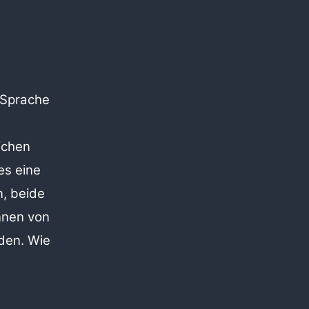
 Sprache
ichen
es eine
n,
beide
nnen von
den. Wie