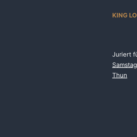
KING LO
Juriert 
Samstag,
Thun