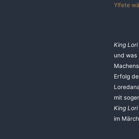
Ylfete wä
King Lori
und was
Machens
Erfolg de
Loredana 
mit soge
King
Lori
im Märch