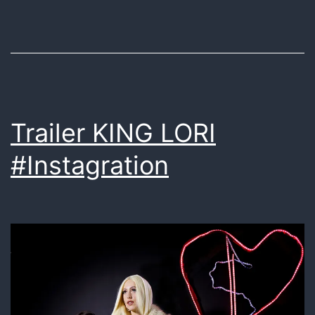
im
Hyperlokal
(Zh)
und
Chollerhalle
Trailer KING LORI
(Zg)
#Instagration