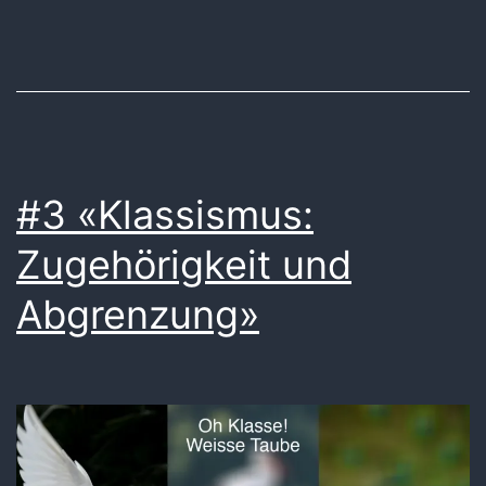
–
5.
März
23
im
MAXI
#3 «Klassismus:
Theate
Zugehörigkeit und
Zürich
Abgrenzung»