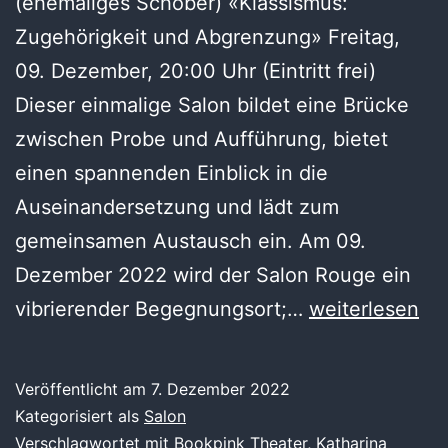
(ehemaliges Schober) «Klassismus:
Zugehörigkeit und Abgrenzung» Freitag,
09. Dezember, 20:00 Uhr (Eintritt frei)
Dieser einmalige Salon bildet eine Brücke
zwischen Probe und Aufführung, bietet
einen spannenden Einblick in die
Auseinandersetzung und lädt zum
gemeinsamen Austausch ein. Am 09.
Dezember 2022 wird der Salon Rouge ein
#3
vibrierender Begegnungsort;…
weiterlesen
«Klassismus:
Zugehörigkeit
Veröffentlicht am
7. Dezember 2022
und
Kategorisiert als
Salon
Abgrenzung»
Verschlagwortet mit
Bookpink Theater
,
Katharina