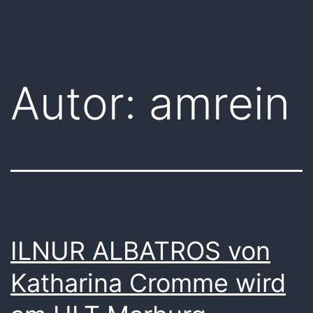
Zum
BK
Inhalt
admin
springen
Autor:
amrein
ILNUR ALBATROS von
Katharina Cromme wird